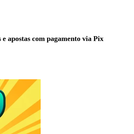
is e apostas com pagamento via Pix