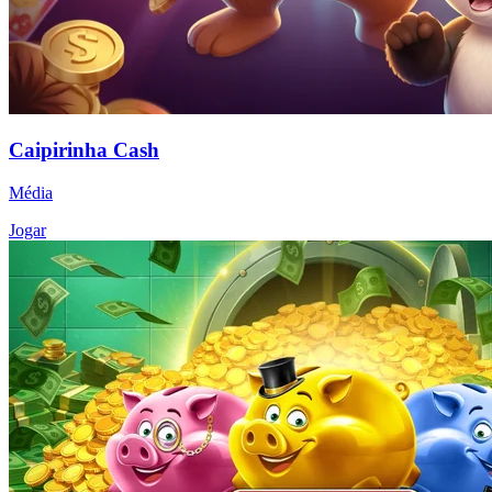
Caipirinha Cash
Média
Jogar