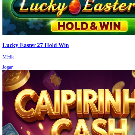
Lucky Easter 27 Hold Win
Média
Jogar