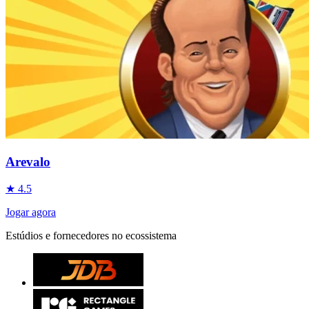
Arevalo
★
4.5
Jogar agora
Estúdios e fornecedores no ecossistema