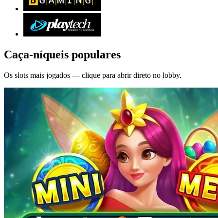
Caça-níqueis populares
Os slots mais jogados — clique para abrir direto no lobby.