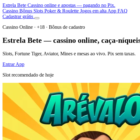
Estrela Bete
Cassino online e apostas — pagando no Pix.
Cassino
Bônus
Slots
Poker & Roulette
Jogos em alta
App
FAQ
Cadastrar grátis
Cassino Online · +18 · Bônus de cadastro
Estrela Bete — cassino online, caça-níque
Slots, Fortune Tiger, Aviator, Mines e mesas ao vivo. Pix sem taxas.
Entrar
App
Slot recomendado de hoje