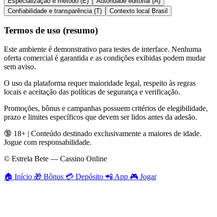
Especialização e método (E)
Autoridade editorial (A)
Confiabilidade e transparência (T)
Contexto local Brasil
Termos de uso (resumo)
Este ambiente é demonstrativo para testes de interface. Nenhuma
oferta comercial é garantida e as condições exibidas podem mudar
sem aviso.
O uso da plataforma requer maioridade legal, respeito às regras
locais e aceitação das políticas de segurança e verificação.
Promoções, bônus e campanhas possuem critérios de elegibilidade,
prazo e limites específicos que devem ser lidos antes da adesão.
🔞 18+ | Conteúdo destinado exclusivamente a maiores de idade.
Jogue com responsabilidade.
© Estrela Bete — Cassino Online
🏠
Início
🎁
Bônus
💳
Depósito
📲
App
🎮
Jogar