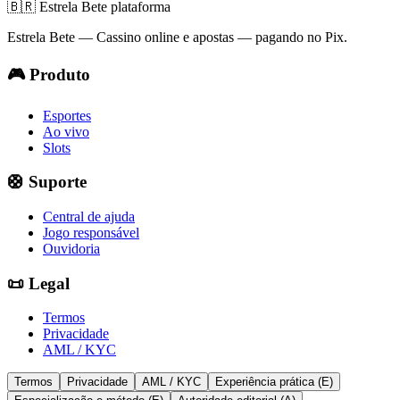
🇧🇷 Estrela Bete plataforma
Estrela Bete — Cassino online e apostas — pagando no Pix.
🎮
Produto
Esportes
Ao vivo
Slots
🛟
Suporte
Central de ajuda
Jogo responsável
Ouvidoria
📜
Legal
Termos
Privacidade
AML / KYC
Termos
Privacidade
AML / KYC
Experiência prática (E)