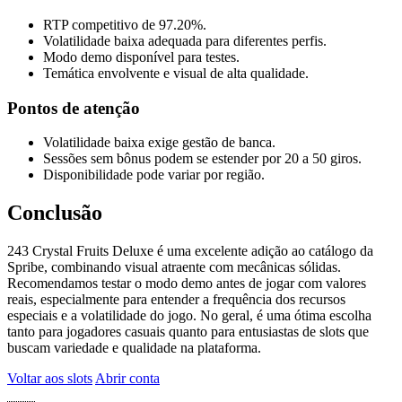
RTP competitivo de 97.20%.
Volatilidade baixa adequada para diferentes perfis.
Modo demo disponível para testes.
Temática envolvente e visual de alta qualidade.
Pontos de atenção
Volatilidade baixa exige gestão de banca.
Sessões sem bônus podem se estender por 20 a 50 giros.
Disponibilidade pode variar por região.
Conclusão
243 Crystal Fruits Deluxe é uma excelente adição ao catálogo da
Spribe, combinando visual atraente com mecânicas sólidas.
Recomendamos testar o modo demo antes de jogar com valores
reais, especialmente para entender a frequência dos recursos
especiais e a volatilidade do jogo. No geral, é uma ótima escolha
tanto para jogadores casuais quanto para entusiastas de slots que
buscam variedade e qualidade na plataforma.
Voltar aos slots
Abrir conta