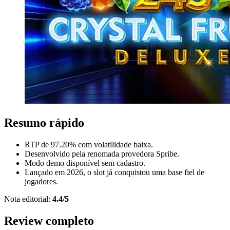
Resumo rápido
RTP de 97.20% com volatilidade baixa.
Desenvolvido pela renomada provedora Spribe.
Modo demo disponível sem cadastro.
Lançado em 2026, o slot já conquistou uma base fiel de
jogadores.
Nota editorial:
4.4/5
Review completo