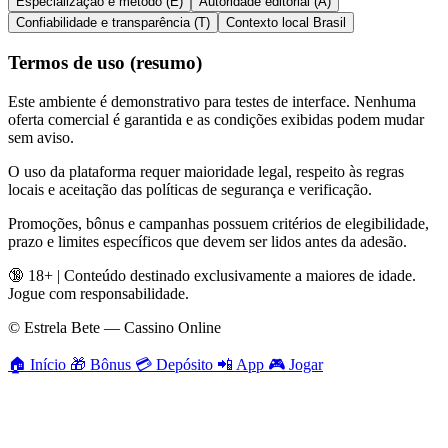
Especialização e método (E)
Autoridade editorial (A)
Confiabilidade e transparência (T)
Contexto local Brasil
Termos de uso (resumo)
Este ambiente é demonstrativo para testes de interface. Nenhuma
oferta comercial é garantida e as condições exibidas podem mudar
sem aviso.
O uso da plataforma requer maioridade legal, respeito às regras
locais e aceitação das políticas de segurança e verificação.
Promoções, bônus e campanhas possuem critérios de elegibilidade,
prazo e limites específicos que devem ser lidos antes da adesão.
🔞 18+ | Conteúdo destinado exclusivamente a maiores de idade.
Jogue com responsabilidade.
© Estrela Bete — Cassino Online
🏠
Início
🎁
Bônus
💳
Depósito
📲
App
🎮
Jogar