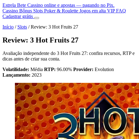
Estrela Bete
Cassino online e apostas — pagando no Pix.
Cassino
Bônus
Slots
Poker & Roulette
Jogos em alta
VIP
FAQ
Cadastrar grátis
Início
/
Slots
/
Review: 3 Hot Fruits 27
Review: 3 Hot Fruits 27
Avaliação independente do 3 Hot Fruits 27: confira recursos, RTP e
dicas antes de criar sua conta.
Volatilidade:
Média
RTP:
96.00%
Provider:
Evolution
Lançamento:
2023