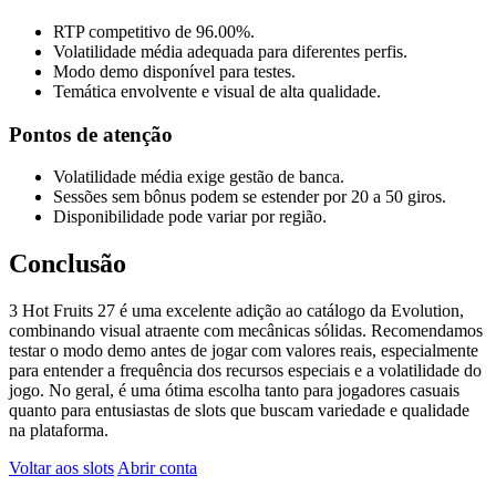
RTP competitivo de 96.00%.
Volatilidade média adequada para diferentes perfis.
Modo demo disponível para testes.
Temática envolvente e visual de alta qualidade.
Pontos de atenção
Volatilidade média exige gestão de banca.
Sessões sem bônus podem se estender por 20 a 50 giros.
Disponibilidade pode variar por região.
Conclusão
3 Hot Fruits 27 é uma excelente adição ao catálogo da Evolution,
combinando visual atraente com mecânicas sólidas. Recomendamos
testar o modo demo antes de jogar com valores reais, especialmente
para entender a frequência dos recursos especiais e a volatilidade do
jogo. No geral, é uma ótima escolha tanto para jogadores casuais
quanto para entusiastas de slots que buscam variedade e qualidade
na plataforma.
Voltar aos slots
Abrir conta