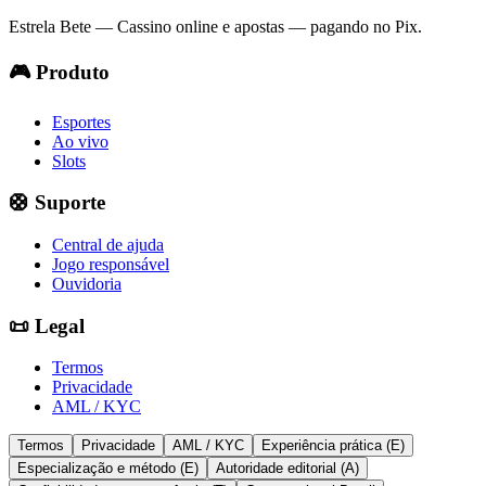
Estrela Bete — Cassino online e apostas — pagando no Pix.
🎮
Produto
Esportes
Ao vivo
Slots
🛟
Suporte
Central de ajuda
Jogo responsável
Ouvidoria
📜
Legal
Termos
Privacidade
AML / KYC
Termos
Privacidade
AML / KYC
Experiência prática (E)
Especialização e método (E)
Autoridade editorial (A)