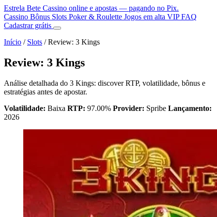
Estrela Bete
Cassino online e apostas — pagando no Pix.
Cassino
Bônus
Slots
Poker & Roulette
Jogos em alta
VIP
FAQ
Cadastrar grátis
Início
/
Slots
/
Review: 3 Kings
Review: 3 Kings
Análise detalhada do 3 Kings: discover RTP, volatilidade, bônus e
estratégias antes de apostar.
Volatilidade:
Baixa
RTP:
97.00%
Provider:
Spribe
Lançamento:
2026