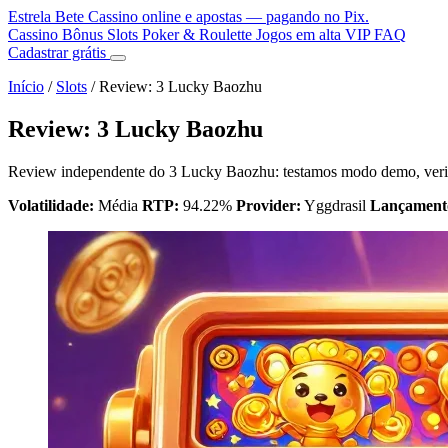
Estrela Bete
Cassino online e apostas — pagando no Pix.
Cassino
Bônus
Slots
Poker & Roulette
Jogos em alta
VIP
FAQ
Cadastrar grátis
Início
/
Slots
/
Review: 3 Lucky Baozhu
Review: 3 Lucky Baozhu
Review independente do 3 Lucky Baozhu: testamos modo demo, verif
Volatilidade:
Média
RTP:
94.22%
Provider:
Yggdrasil
Lançament