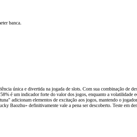
eter banca.
a única e divertida na jogada de slots. Com sua combinação de design
,58% é um indicador forte do valor dos jogos, enquanto a volatilidade e
rtuna" adicionam elementos de excitação aos jogos, mantendo o jogador
cky Baozhu» definitivamente vale a pena ser descoberto. Teste em d