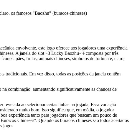
, claro, os famosos "Baozhu" (buracos-chineses)
cânica envolvente, este jogo oferece aos jogadores uma experiência
hineses. A janela do slot «3 Lucky Baozhu» é composta por três
ícones: pães, frutas, animais chineses, simbolos de fortuna e, claro,
ts tradicionais. Em vez disso, todas as posições da janela contêm
olo na combinação, aumentando significativamente as chances de
revelada ao selecionar certas linhas na jogada. Essa variação
nsiderado muito bom. Isso significa que, em média, o jogador
ma boa experiência tanto para jogadores que buscam um pouco de
 Buracos-Chineses". Quando os buracos-chineses são todos acertados
s jogos.