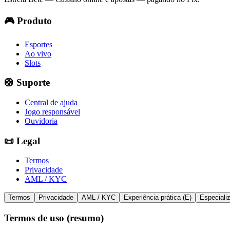
🎮
Produto
Esportes
Ao vivo
Slots
🛟
Suporte
Central de ajuda
Jogo responsável
Ouvidoria
📜
Legal
Termos
Privacidade
AML / KYC
Termos
Privacidade
AML / KYC
Experiência prática (E)
Especiali
Termos de uso (resumo)