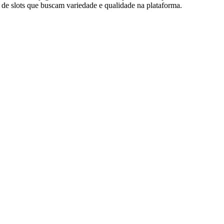
s de slots que buscam variedade e qualidade na plataforma.