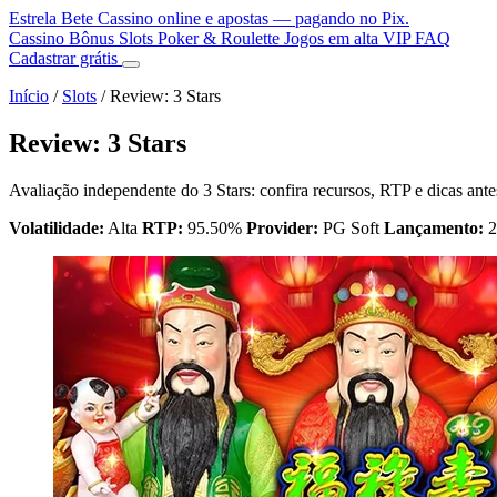
Estrela Bete
Cassino online e apostas — pagando no Pix.
Cassino
Bônus
Slots
Poker & Roulette
Jogos em alta
VIP
FAQ
Cadastrar grátis
Início
/
Slots
/
Review: 3 Stars
Review: 3 Stars
Avaliação independente do 3 Stars: confira recursos, RTP e dicas antes
Volatilidade:
Alta
RTP:
95.50%
Provider:
PG Soft
Lançamento:
2