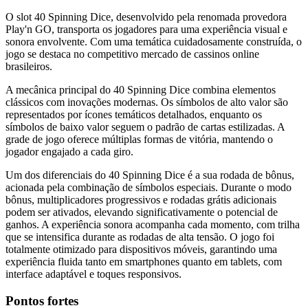
O slot 40 Spinning Dice, desenvolvido pela renomada provedora
Play'n GO, transporta os jogadores para uma experiência visual e
sonora envolvente. Com uma temática cuidadosamente construída, o
jogo se destaca no competitivo mercado de cassinos online
brasileiros.
A mecânica principal do 40 Spinning Dice combina elementos
clássicos com inovações modernas. Os símbolos de alto valor são
representados por ícones temáticos detalhados, enquanto os
símbolos de baixo valor seguem o padrão de cartas estilizadas. A
grade de jogo oferece múltiplas formas de vitória, mantendo o
jogador engajado a cada giro.
Um dos diferenciais do 40 Spinning Dice é a sua rodada de bônus,
acionada pela combinação de símbolos especiais. Durante o modo
bônus, multiplicadores progressivos e rodadas grátis adicionais
podem ser ativados, elevando significativamente o potencial de
ganhos. A experiência sonora acompanha cada momento, com trilha
que se intensifica durante as rodadas de alta tensão. O jogo foi
totalmente otimizado para dispositivos móveis, garantindo uma
experiência fluida tanto em smartphones quanto em tablets, com
interface adaptável e toques responsivos.
Pontos fortes