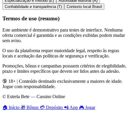
Especialização e método (E)
Autoridade editorial (A)
Confiabilidade e transparência (T)
Contexto local Brasil
Termos de uso (resumo)
Este ambiente é demonstrativo para testes de interface. Nenhuma
oferta comercial é garantida e as condições exibidas podem mudar
sem aviso.
O uso da plataforma requer maioridade legal, respeito às regras
locais e aceitação das políticas de segurança e verificação.
Promoções, bônus e campanhas possuem critérios de elegibilidade,
prazo e limites específicos que devem ser lidos antes da adesão.
🔞 18+ | Conteúdo destinado exclusivamente a maiores de idade.
Jogue com responsabilidade.
© Estrela Bete — Cassino Online
🏠
Início
🎁
Bônus
💳
Depósito
📲
App
🎮
Jogar