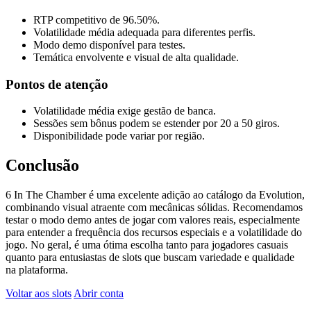
RTP competitivo de 96.50%.
Volatilidade média adequada para diferentes perfis.
Modo demo disponível para testes.
Temática envolvente e visual de alta qualidade.
Pontos de atenção
Volatilidade média exige gestão de banca.
Sessões sem bônus podem se estender por 20 a 50 giros.
Disponibilidade pode variar por região.
Conclusão
6 In The Chamber é uma excelente adição ao catálogo da Evolution,
combinando visual atraente com mecânicas sólidas. Recomendamos
testar o modo demo antes de jogar com valores reais, especialmente
para entender a frequência dos recursos especiais e a volatilidade do
jogo. No geral, é uma ótima escolha tanto para jogadores casuais
quanto para entusiastas de slots que buscam variedade e qualidade
na plataforma.
Voltar aos slots
Abrir conta