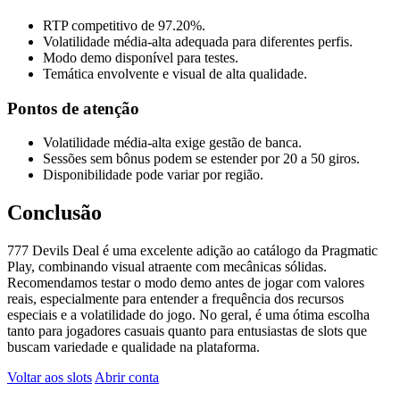
RTP competitivo de 97.20%.
Volatilidade média-alta adequada para diferentes perfis.
Modo demo disponível para testes.
Temática envolvente e visual de alta qualidade.
Pontos de atenção
Volatilidade média-alta exige gestão de banca.
Sessões sem bônus podem se estender por 20 a 50 giros.
Disponibilidade pode variar por região.
Conclusão
777 Devils Deal é uma excelente adição ao catálogo da Pragmatic
Play, combinando visual atraente com mecânicas sólidas.
Recomendamos testar o modo demo antes de jogar com valores
reais, especialmente para entender a frequência dos recursos
especiais e a volatilidade do jogo. No geral, é uma ótima escolha
tanto para jogadores casuais quanto para entusiastas de slots que
buscam variedade e qualidade na plataforma.
Voltar aos slots
Abrir conta