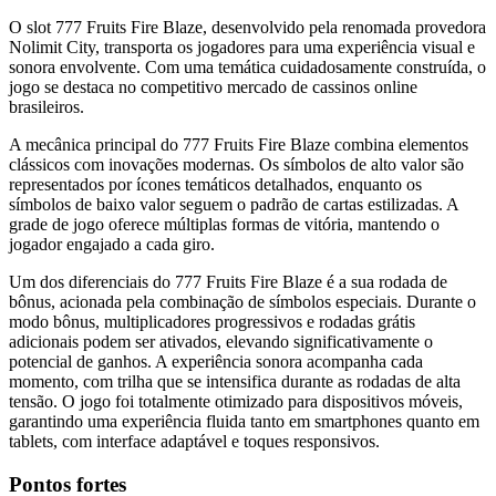
O slot 777 Fruits Fire Blaze, desenvolvido pela renomada provedora
Nolimit City, transporta os jogadores para uma experiência visual e
sonora envolvente. Com uma temática cuidadosamente construída, o
jogo se destaca no competitivo mercado de cassinos online
brasileiros.
A mecânica principal do 777 Fruits Fire Blaze combina elementos
clássicos com inovações modernas. Os símbolos de alto valor são
representados por ícones temáticos detalhados, enquanto os
símbolos de baixo valor seguem o padrão de cartas estilizadas. A
grade de jogo oferece múltiplas formas de vitória, mantendo o
jogador engajado a cada giro.
Um dos diferenciais do 777 Fruits Fire Blaze é a sua rodada de
bônus, acionada pela combinação de símbolos especiais. Durante o
modo bônus, multiplicadores progressivos e rodadas grátis
adicionais podem ser ativados, elevando significativamente o
potencial de ganhos. A experiência sonora acompanha cada
momento, com trilha que se intensifica durante as rodadas de alta
tensão. O jogo foi totalmente otimizado para dispositivos móveis,
garantindo uma experiência fluida tanto em smartphones quanto em
tablets, com interface adaptável e toques responsivos.
Pontos fortes