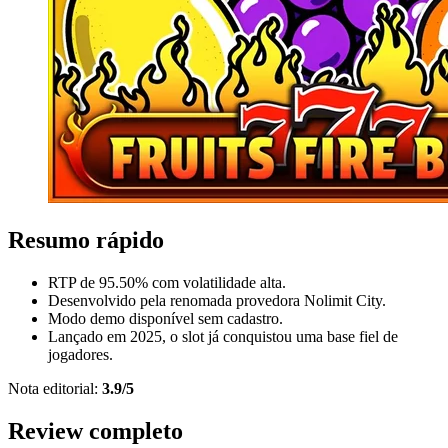
Resumo rápido
RTP de 95.50% com volatilidade alta.
Desenvolvido pela renomada provedora Nolimit City.
Modo demo disponível sem cadastro.
Lançado em 2025, o slot já conquistou uma base fiel de
jogadores.
Nota editorial:
3.9/5
Review completo