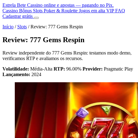
Estrela Bete
Cassino online e apostas — pagando no Pix.
Cassino
Bônus
Slots
Poker & Roulette
Jogos em alta
VIP
FAQ
Cadastrar grátis
Início
/
Slots
/
Review: 777 Gems Respin
Review: 777 Gems Respin
Review independente do 777 Gems Respin: testamos modo demo,
verificamos RTP e avaliamos os recursos.
Volatilidade:
Média-Alta
RTP:
96.00%
Provider:
Pragmatic Play
Lançamento:
2024