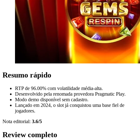
Resumo rápido
RTP de 96.00% com volatilidade média-alta.
Desenvolvido pela renomada provedora Pragmatic Play.
Modo demo disponível sem cadastro.
Lançado em 2024, o slot já conquistou uma base fiel de
jogadores.
Nota editorial:
3.6/5
Review completo