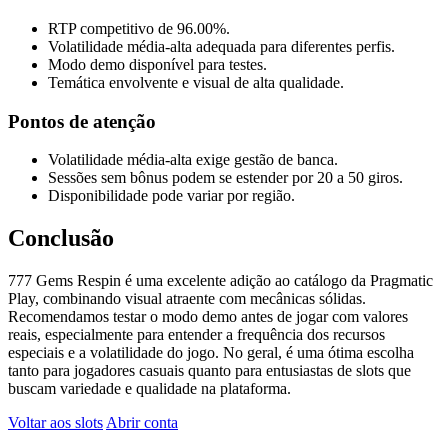
RTP competitivo de 96.00%.
Volatilidade média-alta adequada para diferentes perfis.
Modo demo disponível para testes.
Temática envolvente e visual de alta qualidade.
Pontos de atenção
Volatilidade média-alta exige gestão de banca.
Sessões sem bônus podem se estender por 20 a 50 giros.
Disponibilidade pode variar por região.
Conclusão
777 Gems Respin é uma excelente adição ao catálogo da Pragmatic
Play, combinando visual atraente com mecânicas sólidas.
Recomendamos testar o modo demo antes de jogar com valores
reais, especialmente para entender a frequência dos recursos
especiais e a volatilidade do jogo. No geral, é uma ótima escolha
tanto para jogadores casuais quanto para entusiastas de slots que
buscam variedade e qualidade na plataforma.
Voltar aos slots
Abrir conta