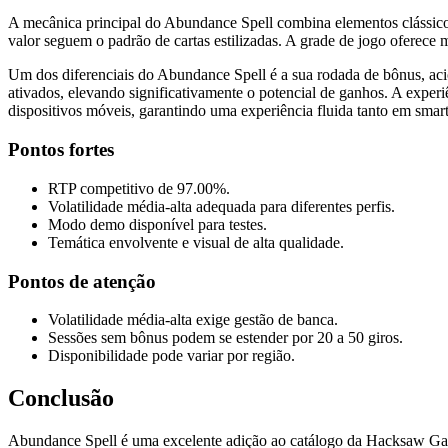
A mecânica principal do Abundance Spell combina elementos clássicos
valor seguem o padrão de cartas estilizadas. A grade de jogo oferece 
Um dos diferenciais do Abundance Spell é a sua rodada de bônus, aci
ativados, elevando significativamente o potencial de ganhos. A experi
dispositivos móveis, garantindo uma experiência fluida tanto em smar
Pontos fortes
RTP competitivo de 97.00%.
Volatilidade média-alta adequada para diferentes perfis.
Modo demo disponível para testes.
Temática envolvente e visual de alta qualidade.
Pontos de atenção
Volatilidade média-alta exige gestão de banca.
Sessões sem bônus podem se estender por 20 a 50 giros.
Disponibilidade pode variar por região.
Conclusão
Abundance Spell é uma excelente adição ao catálogo da Hacksaw Gam