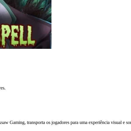
es.
saw Gaming, transporta os jogadores para uma experiência visual e s
.