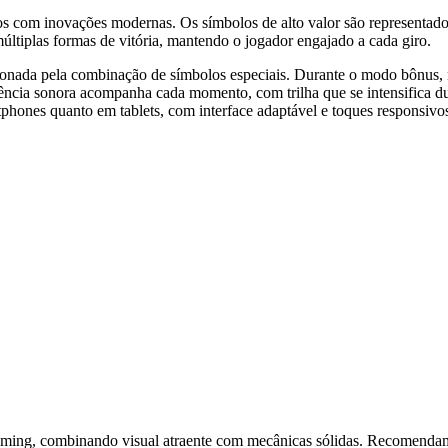
 com inovações modernas. Os símbolos de alto valor são representados
múltiplas formas de vitória, mantendo o jogador engajado a cada giro.
onada pela combinação de símbolos especiais. Durante o modo bônus, mu
ência sonora acompanha cada momento, com trilha que se intensifica dur
tphones quanto em tablets, com interface adaptável e toques responsivo
ing, combinando visual atraente com mecânicas sólidas. Recomendamos