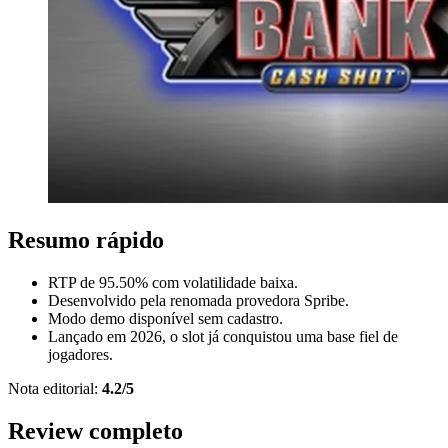
Resumo rápido
RTP de 95.50% com volatilidade baixa.
Desenvolvido pela renomada provedora Spribe.
Modo demo disponível sem cadastro.
Lançado em 2026, o slot já conquistou uma base fiel de
jogadores.
Nota editorial:
4.2/5
Review completo