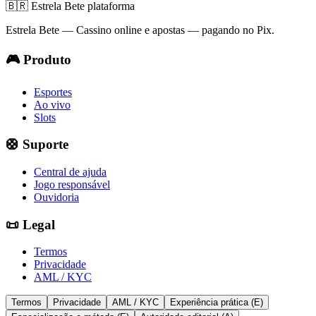
🇧🇷 Estrela Bete plataforma
Estrela Bete — Cassino online e apostas — pagando no Pix.
🎮
Produto
Esportes
Ao vivo
Slots
🛟
Suporte
Central de ajuda
Jogo responsável
Ouvidoria
📜
Legal
Termos
Privacidade
AML / KYC
Termos
Privacidade
AML / KYC
Experiência prática (E)