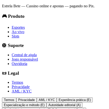
Estrela Bete — Cassino online e apostas — pagando no Pix.
🎮
Produto
Esportes
Ao vivo
Slots
🛟
Suporte
Central de ajuda
Jogo responsável
Ouvidoria
📜
Legal
Termos
Privacidade
AML / KYC
Termos
Privacidade
AML / KYC
Experiência prática (E)
Especialização e método (E)
Autoridade editorial (A)