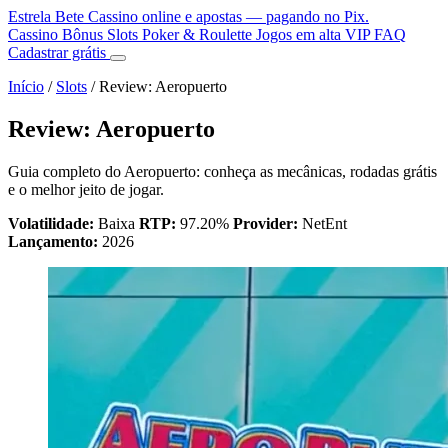
Estrela Bete
Cassino online e apostas — pagando no Pix.
Cassino
Bônus
Slots
Poker & Roulette
Jogos em alta
VIP
FAQ
Cadastrar grátis
Início
/
Slots
/
Review: Aeropuerto
Review: Aeropuerto
Guia completo do Aeropuerto: conheça as mecânicas, rodadas grátis
e o melhor jeito de jogar.
Volatilidade:
Baixa
RTP:
97.20%
Provider:
NetEnt
Lançamento:
2026