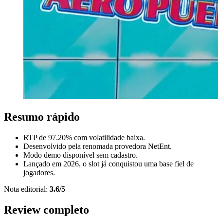
Resumo rápido
RTP de 97.20% com volatilidade baixa.
Desenvolvido pela renomada provedora NetEnt.
Modo demo disponível sem cadastro.
Lançado em 2026, o slot já conquistou uma base fiel de
jogadores.
Nota editorial:
3.6/5
Review completo