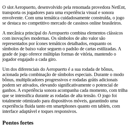
O slot Aeropuerto, desenvolvido pela renomada provedora NetEnt,
transporta os jogadores para uma experiência visual e sonora
envolvente. Com uma temática cuidadosamente construída, o jogo
se destaca no competitivo mercado de cassinos online brasileiros.
A mecânica principal do Aeropuerto combina elementos clássicos
com inovações modernas. Os símbolos de alto valor são
representados por ícones temáticos detalhados, enquanto os
símbolos de baixo valor seguem o padrão de cartas estilizadas. A
grade de jogo oferece múltiplas formas de vitória, mantendo o
jogador engajado a cada giro.
Um dos diferenciais do Aeropuerto é a sua rodada de bônus,
acionada pela combinação de símbolos especiais. Durante o modo
bônus, multiplicadores progressivos e rodadas grátis adicionais
podem ser ativados, elevando significativamente o potencial de
ganhos. A experiência sonora acompanha cada momento, com trilha
que se intensifica durante as rodadas de alta tensão. O jogo foi
totalmente otimizado para dispositivos móveis, garantindo uma
experiência fluida tanto em smartphones quanto em tablets, com
interface adaptável e toques responsivos.
Pontos fortes