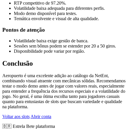
RTP competitivo de 97.20%.
Volatilidade baixa adequada para diferentes perfis.
Modo demo disponível para testes.
Temática envolvente e visual de alta qualidade.
Pontos de atenção
Volatilidade baixa exige gestão de banca.
Sessões sem bônus podem se estender por 20 a 50 giros.
Disponibilidade pode variar por região.
Conclusão
Aeropuerto é uma excelente adição ao catálogo da NetEnt,
combinando visual atraente com mecânicas sólidas. Recomendamos
testar o modo demo antes de jogar com valores reais, especialmente
para entender a frequência dos recursos especiais e a volatilidade do
jogo. No geral, é uma ótima escolha tanto para jogadores casuais
quanto para entusiastas de slots que buscam variedade e qualidade
na plataforma.
Voltar aos slots
Abrir conta
🇧🇷 Estrela Bete plataforma