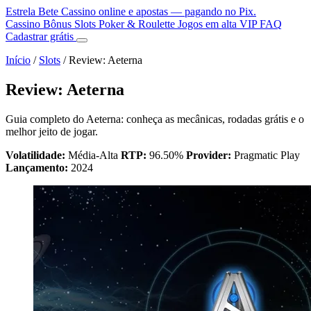
Estrela Bete
Cassino online e apostas — pagando no Pix.
Cassino
Bônus
Slots
Poker & Roulette
Jogos em alta
VIP
FAQ
Cadastrar grátis
Início
/
Slots
/
Review: Aeterna
Review: Aeterna
Guia completo do Aeterna: conheça as mecânicas, rodadas grátis e o
melhor jeito de jogar.
Volatilidade:
Média-Alta
RTP:
96.50%
Provider:
Pragmatic Play
Lançamento:
2024