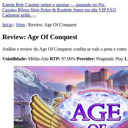
Estrela Bete
Cassino online e apostas — pagando no Pix.
Cassino
Bônus
Slots
Poker & Roulette
Jogos em alta
VIP
FAQ
Cadastrar grátis
Início
/
Slots
/
Review: Age Of Conquest
Review: Age Of Conquest
Análise e review do Age Of Conquest: confira se vale a pena e como
Volatilidade:
Média-Alta
RTP:
97.00%
Provider:
Pragmatic Play
L