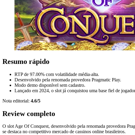
Resumo rápido
RTP de 97.00% com volatilidade média-alta.
Desenvolvido pela renomada provedora Pragmatic Play.
Modo demo disponível sem cadastro.
Lançado em 2024, o slot já conquistou uma base fiel de jogador
Nota editorial:
4.6/5
Review completo
O slot Age Of Conquest, desenvolvido pela renomada provedora Pragm
se destaca no competitivo mercado de cassinos online brasileiros.