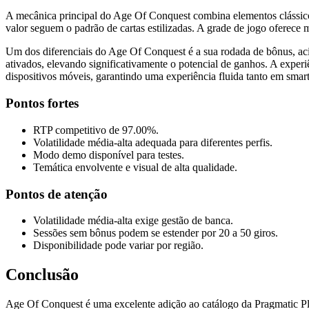
A mecânica principal do Age Of Conquest combina elementos clássico
valor seguem o padrão de cartas estilizadas. A grade de jogo oferece 
Um dos diferenciais do Age Of Conquest é a sua rodada de bônus, aci
ativados, elevando significativamente o potencial de ganhos. A experi
dispositivos móveis, garantindo uma experiência fluida tanto em smar
Pontos fortes
RTP competitivo de 97.00%.
Volatilidade média-alta adequada para diferentes perfis.
Modo demo disponível para testes.
Temática envolvente e visual de alta qualidade.
Pontos de atenção
Volatilidade média-alta exige gestão de banca.
Sessões sem bônus podem se estender por 20 a 50 giros.
Disponibilidade pode variar por região.
Conclusão
Age Of Conquest é uma excelente adição ao catálogo da Pragmatic Pl