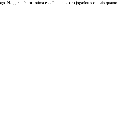
 jogo. No geral, é uma ótima escolha tanto para jogadores casuais quanto