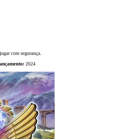
 jogar com segurança.
ançamento:
2024